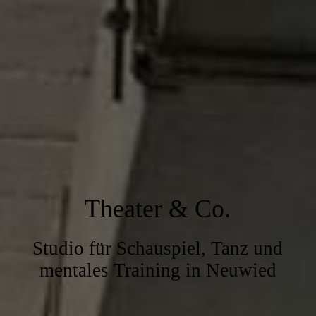
Theater & Co.
Studio für Schauspiel, Tanz und
mentales Training in Neuwied